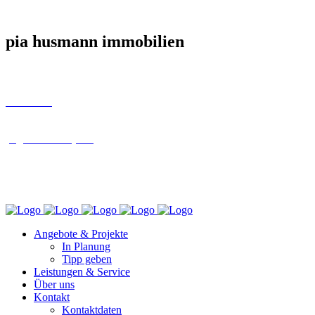
pia husmann immobilien
02045 3340
ph@immobilien-ph.de
SENSENFELD 117, 46244 BOTTROP
Angebote & Projekte
In Planung
Tipp geben
Leistungen & Service
Über uns
Kontakt
Kontaktdaten