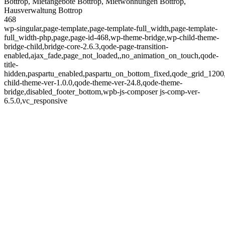
Bottrop, Mietangebote Bottrop, Mietwohnungen Bottrop,
Hausverwaltung Bottrop
468
wp-singular,page-template,page-template-full_width,page-template-
full_width-php,page,page-id-468,wp-theme-bridge,wp-child-theme-
bridge-child,bridge-core-2.6.3,qode-page-transition-
enabled,ajax_fade,page_not_loaded,,no_animation_on_touch,qode-
title-
hidden,paspartu_enabled,paspartu_on_bottom_fixed,qode_grid_1200
child-theme-ver-1.0.0,qode-theme-ver-24.8,qode-theme-
bridge,disabled_footer_bottom,wpb-js-composer js-comp-ver-
6.5.0,vc_responsive
Projekte in Planung